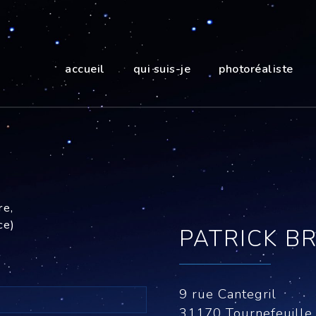
accueil
qui suis-je
photoréaliste
re,
ce)
PATRICK BR
9 rue Cantegril
31170 Tournefeuille