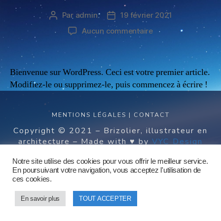
Par
admin
19 février 2021
Aucun commentaire
Bienvenue sur WordPress. Ceci est votre premier article.
Modifiez-le ou supprimez-le, puis commencez à écrire !
MENTIONS LÉGALES
|
CONTACT
Copyright © 2021 – Brizolier, illustrateur en
architecture – Made with ♥ by
VYC Design
Notre site utilise des cookies pour vous offrir le meilleur service.
En poursuivant votre navigation, vous acceptez l'utilisation de
ces cookies.
En savoir plus
TOUT ACCEPTER